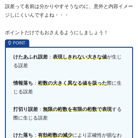
誤差って名前は分かりやすそうなのに、意外と内容イメー
ジしにくいんですよね・・・
ポイントだけでもおさえるようにしましょう！
けたあふれ誤差
：
表現しきれない大きな値
が生じ
る誤差
情報落ち
：
桁数の大きく異なる値を扱った
際に生
じる誤差
打切り誤差
：
無限の桁数を有限の桁数で表現
する
際に生じる誤差
けた落ち
：
有効桁数の減少
により正確性が損なわ