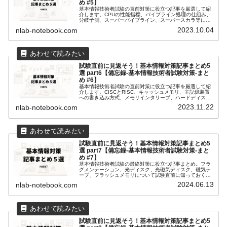
め #5】
基本情報技術者試験の直前対策に役立つ記事を厳選して紹
介します。CPUの性能指標、パイプライン処理の仕組み、
分岐予測、スーパーパイプライン、スーパースカラ等につ
いて、よく出るポイントを分かりやすくまとめています。
2023.10.04
nlab-notebook.com
試験前日の夜や試験会場への移動中に見返して、合格に近
づきましょう！
試験直前に見返そう！基本情報対策記事まとめ5
選 part6【備忘録-基本情報技術者試験対策-まと
め #6】
基本情報技術者試験の直前対策に役立つ記事を厳選して紹
介します。CISCとRISC、キャッシュメモリ、主記憶装置
への書き込み方式、メモリインタリーブ、ハードディスク
等について、よく出るポイントを分かりやすくまとめてい
2023.11.22
nlab-notebook.com
ます。試験前日の夜や試験会場への移動中に見返して、合
格に近づきましょう！
試験直前に見返そう！基本情報対策記事まとめ5
選 part7【備忘録-基本情報技術者試験対策-まと
め #7】
基本情報技術者試験の最終対策に役立つ記事まとめ。フラ
グメンテーション、光ディスク、光磁気ディスク、磁気テ
ープ、フラッシュメモリについて試験直前に知っておくべ
き要点を分かりやすく解説。効率的な学習に最適！
2024.06.13
nlab-notebook.com
試験直前に見返そう！基本情報対策記事まとめ5