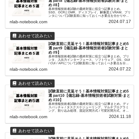
選 part8【備忘録-基本情報技術者試験対策-まと
め #8】
基本情報技術者試験の最終対策に役立つ記事まとめ。
SSD、OCRとOMR、ディスプレイ、解像度とVRAM、プリ
ンタについて試験直前に知っておくべき要点を分かりやす
く解説。効率的な学習に最適！
2024.07.17
nlab-notebook.com
試験直前に見返そう！基本情報対策記事まとめ5
選 part9【備忘録-基本情報技術者試験対策-まと
め #9】
基本情報技術者試験の最終対策に役立つ記事まとめ。プリ
ンタ、入出力インターフェース、ソフトウェア、OS、GUI
/ CUI / APIについて試験直前に知っておくべき要点を分か
りやすく解説。効率的な学習に最適！
2024.07.22
nlab-notebook.com
試験直前に見返そう！基本情報対策記事まとめ5
選 part10【備忘録-基本情報技術者試験対策-まと
め #10】
基本情報技術者試験の最終対策に役立つ記事まとめ。ディ
スパッチャ / タスクスケジューリング、マルチプログラミ
ング、割り込み処理、固定区間方式 / 可変区間方式、オー
バーレイ方式 / スワッピング方式について試験直前に知っ
2024.11.18
nlab-notebook.com
ておくべき要点を分かりやすく解説。効率的な学習に最
適！
試験直前に見返そう！基本情報対策記事まとめ5