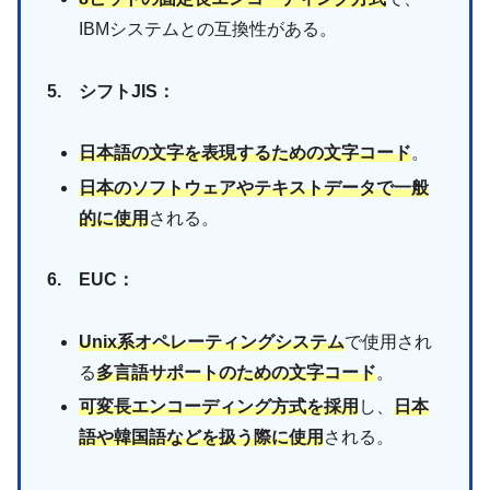
IBMシステムとの互換性がある。
5. シフトJIS：
日本語の文字を表現するための文字コード
。
日本のソフトウェアやテキストデータで一般
的に使用
される。
6. EUC：
Unix系オペレーティングシステム
で使用され
る
多言語サポートのための文字コード
。
可変長エンコーディング方式を採用
し、
日本
語や韓国語などを扱う際に使用
される。