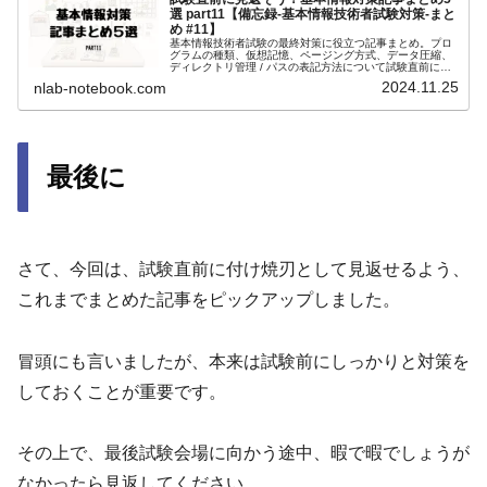
選 part11【備忘録-基本情報技術者試験対策-まと
め #11】
基本情報技術者試験の最終対策に役立つ記事まとめ。プロ
グラムの種類、仮想記憶、ページング方式、データ圧縮、
ディレクトリ管理 / パスの表記方法について試験直前に知
っておくべき要点を分かりやすく解説。効率的な学習に最
2024.11.25
nlab-notebook.com
適！
最後に
さて、今回は、試験直前に付け焼刃として見返せるよう、
これまでまとめた記事をピックアップしました。
冒頭にも言いましたが、本来は試験前にしっかりと対策を
しておくことが重要です。
その上で、最後試験会場に向かう途中、暇で暇でしょうが
なかったら見返してください。