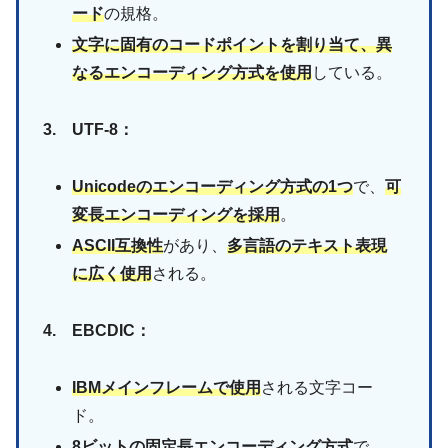
ード
の規格。
文字に固有のコードポイントを割り当て、異
なるエンコーディング方式を使用
している。
3. UTF-8：
Unicodeのエンコーディング方式の1つ
で、
可
変長エンコーディングを採用
。
ASCII互換性
があり、
多言語のテキスト表現
に広く使用
される。
4. EBCDIC：
IBMメインフレームで使用
される文字コー
ド。
8ビットの固定長エンコーディング方式
で、