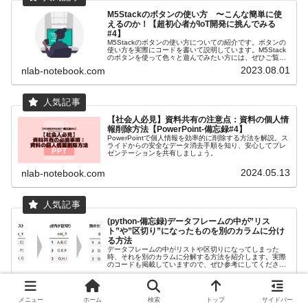
M5Stackのボタンの使い方 〜こんな簡単に使
えるのか！【超初心者がIoT開発に挑んでみる
#4】
M5Stackのボタンの使い方についての紹介です。ボタンの
使い方を実際にコードを書いて説明しています。M5Stack
のボタンを使って色々と遊んでみたい方には、ぜひご覧く
ださい。
2023.08.01
nlab-notebook.com
【社会人必見】資料共有の注意点：資料の個人情
報削除方法【PowerPoint-備忘録#4】
PowerPointで個人情報を効率的に削除する方法を解説。ス
ライドからの安全なデータ消去手順を知り、安心してプレ
ゼンテーションを共有しましょう。
2024.05.13
nlab-notebook.com
(python-備忘録)データフレームの中が”リス
ト”や”区切り”になったものを別のカラムに分け
る方法
データフレームの中がリストや区切りになってしまった
時、それを別のカラムに分解する方法を紹介します。実際
のコードも掲載していますので、ぜひ参考にしてくださ
い。
2023.10.20
nlab-notebook.com
メニュー
ホーム
検索
トップ
サイドバー