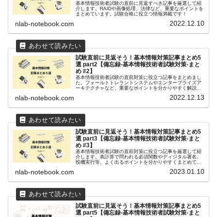
基本情報技術者試験の直前に見返すべき記事を厳選して紹
介します。RAIDや画像処理、法律など、重要なポイントを
まとめています。試験合格に役立つ情報満載です！
2022.12.10
nlab-notebook.com
試験直前に見返そう！基本情報対策記事まとめ5
選 part2【備忘録-基本情報技術者試験対策-まと
め #2】
基本情報技術者試験の直前対策に役立つ記事をまとめまし
た。フォールトトレラントシステムやエンタープライズア
ーキテクチャなど、重要なポイントを分かりやすく解説し
ます。試験前日の夜や試験会場へ向かう途中にも見返せる
2022.12.13
nlab-notebook.com
ように、ぜひブックマークしておいてください！
試験直前に見返そう！基本情報対策記事まとめ5
選 part3【備忘録-基本情報技術者試験対策-まと
め #3】
基本情報技術者試験の直前対策に役立つ記事を厳選して紹
介します。表計算で問われる必須関数やディジタル署名、
投機実行等、よく出るポイントを分かりやすくまとめてい
ます。試験前日の夜や試験会場への移動中に見返して、合
2023.01.10
nlab-notebook.com
格に近づきましょう！
試験直前に見返そう！基本情報対策記事まとめ5
選 part5【備忘録-基本情報技術者試験対策-まと