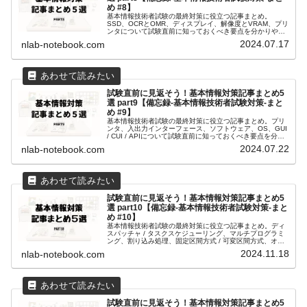
め #8】
基本情報技術者試験の最終対策に役立つ記事まとめ。
SSD、OCRとOMR、ディスプレイ、解像度とVRAM、プリ
ンタについて試験直前に知っておくべき要点を分かりやす
く解説。効率的な学習に最適！
2024.07.17
nlab-notebook.com
試験直前に見返そう！基本情報対策記事まとめ5
選 part9【備忘録-基本情報技術者試験対策-まと
め #9】
基本情報技術者試験の最終対策に役立つ記事まとめ。プリ
ンタ、入出力インターフェース、ソフトウェア、OS、GUI
/ CUI / APIについて試験直前に知っておくべき要点を分か
りやすく解説。効率的な学習に最適！
2024.07.22
nlab-notebook.com
試験直前に見返そう！基本情報対策記事まとめ5
選 part10【備忘録-基本情報技術者試験対策-まと
め #10】
基本情報技術者試験の最終対策に役立つ記事まとめ。ディ
スパッチャ / タスクスケジューリング、マルチプログラミ
ング、割り込み処理、固定区間方式 / 可変区間方式、オー
バーレイ方式 / スワッピング方式について試験直前に知っ
2024.11.18
nlab-notebook.com
ておくべき要点を分かりやすく解説。効率的な学習に最
適！
試験直前に見返そう！基本情報対策記事まとめ5