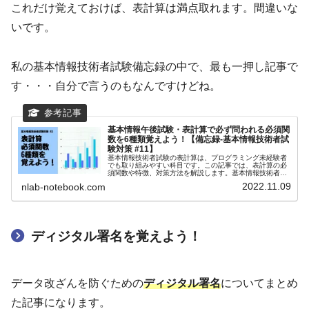
これだけ覚えておけば、表計算は満点取れます。間違いな
いです。
私の基本情報技術者試験備忘録の中で、最も一押し記事で
す・・・自分で言うのもなんですけどね。
基本情報午後試験・表計算で必ず問われる必須関
数を6種類覚えよう！【備忘録-基本情報技術者試
験対策 #11】
基本情報技術者試験の表計算は、プログラミング未経験者
でも取り組みやすい科目です。この記事では、表計算の必
須関数や特徴、対策方法を解説します。基本情報技術者試
験の表計算をマスターしましょう！
2022.11.09
nlab-notebook.com
ディジタル署名を覚えよう！
データ改ざんを防ぐための
ディジタル署名
についてまとめ
た記事になります。