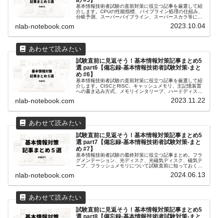
め #5】
基本情報技術者試験の直前対策に役立つ記事を厳選して紹
介します。CPUの性能指標、パイプライン処理の仕組み、
分岐予測、スーパーパイプライン、スーパースカラ等につ
いて、よく出るポイントを分かりやすくまとめています。
2023.10.04
nlab-notebook.com
試験前日の夜や試験会場への移動中に見返して、合格に近
づきましょう！
試験直前に見返そう！基本情報対策記事まとめ5
選 part6【備忘録-基本情報技術者試験対策-まと
め #6】
基本情報技術者試験の直前対策に役立つ記事を厳選して紹
介します。CISCとRISC、キャッシュメモリ、主記憶装置
への書き込み方式、メモリインタリーブ、ハードディスク
等について、よく出るポイントを分かりやすくまとめてい
2023.11.22
nlab-notebook.com
ます。試験前日の夜や試験会場への移動中に見返して、合
格に近づきましょう！
試験直前に見返そう！基本情報対策記事まとめ5
選 part7【備忘録-基本情報技術者試験対策-まと
め #7】
基本情報技術者試験の最終対策に役立つ記事まとめ。フラ
グメンテーション、光ディスク、光磁気ディスク、磁気テ
ープ、フラッシュメモリについて試験直前に知っておくべ
き要点を分かりやすく解説。効率的な学習に最適！
2024.06.13
nlab-notebook.com
試験直前に見返そう！基本情報対策記事まとめ5
選 part8【備忘録-基本情報技術者試験対策-まと