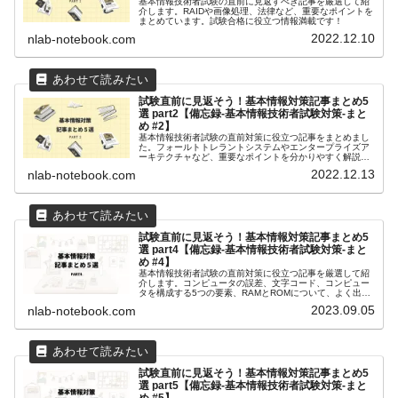
基本情報技術者試験の直前に見返すべき記事を厳選して紹
介します。RAIDや画像処理、法律など、重要なポイントを
まとめています。試験合格に役立つ情報満載です！
2022.12.10
nlab-notebook.com
試験直前に見返そう！基本情報対策記事まとめ5
選 part2【備忘録-基本情報技術者試験対策-まと
め #2】
基本情報技術者試験の直前対策に役立つ記事をまとめまし
た。フォールトトレラントシステムやエンタープライズア
ーキテクチャなど、重要なポイントを分かりやすく解説し
ます。試験前日の夜や試験会場へ向かう途中にも見返せる
2022.12.13
nlab-notebook.com
ように、ぜひブックマークしておいてください！
試験直前に見返そう！基本情報対策記事まとめ5
選 part4【備忘録-基本情報技術者試験対策-まと
め #4】
基本情報技術者試験の直前対策に役立つ記事を厳選して紹
介します。コンピュータの誤差、文字コード、コンピュー
タを構成する5つの要素、RAMとROMについて、よく出る
ポイントを分かりやすくまとめています。試験前日の夜や
2023.09.05
nlab-notebook.com
試験会場への移動中に見返して、合格に近づきましょう！
試験直前に見返そう！基本情報対策記事まとめ5
選 part5【備忘録-基本情報技術者試験対策-まと