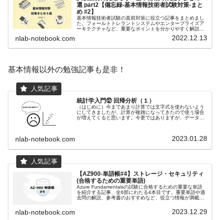
選 part2【備忘録-基本情報技術者試験対策-まと
め #2】
基本情報技術者試験の直前対策に役立つ記事をまとめまし
た。フォールトトレラントシステムやエンタープライズア
ーキテクチャなど、重要なポイントを分かりやすく解説し
ます。試験前日の夜や試験会場へ向かう途中にも見返せる
2022.12.13
nlab-notebook.com
ように、ぜひブックマークしておいてください！
基本情報以外の勉強記事も是非！
統計学入門⑫ 回帰分析（１）
（はじめに）今まであまり計算では文字式を使わないよう
にしてきましたが、計算が複雑になってきたので使う場合
が増えてくると思います。今更ではありますが、データの
変数は$\ x\ $や$\ y\ $、平均値は$\ \bar{x}\ $, $\ \...
2023.01.28
nlab-notebook.com
【AZ900-単語帳#4】ストレージ・セキュリティ
(合格するための重要単語)
Azure Fundamentalsの試験に合格するための重要な単語
を紹介する記事、全6部にわたる4本目です。重要単語や過
去問の解説、参考書のおすすめなど、役立つ情報が満載で
す。最短で合格できるようにサポートします。(ストレージ
サービス・セキュリティ編)
2023.12.29
nlab-notebook.com