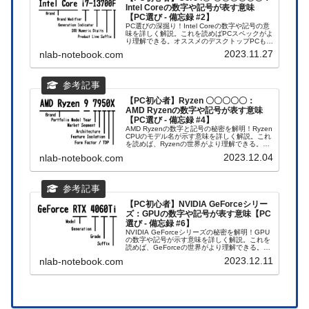
Intel Coreの数字や記号が表す意味
【PC選び - 備忘録 #2】
PC選びの深掘り！Intel Coreの数字や記号の意
味を詳しく解説。これを読めばPCスペックがよ
り理解できる。オススメのデスクトップPCも紹
介。今すぐアクセスして、PC選びを一歩進めよ
2023.11.27
nlab-notebook.com
う！
【PC初心者】Ryzen 〇〇〇〇〇：
AMD Ryzenの数字や記号が表す意味
【PC選び - 備忘録 #4】
AMD Ryzenの数字と記号の秘密を解明！Ryzen
CPUのモデル名が示す意味を詳しく解説。これ
を読めば、Ryzenの世界がより理解できる。PC
選びに迷っている方必見！今すぐアクセスし
2023.12.04
nlab-notebook.com
て、理想のPCを見つけよう！
【PC初心者】NVIDIA GeForceシリー
ズ：GPUの数字や記号が表す意味【PC
選び - 備忘録 #6】
NVIDIA GeForceシリーズの秘密を解明！GPU
の数字や記号が示す意味を詳しく解説。これを
読めば、GeForceの世界がより理解できる。PC
選びに迷っている方必見！今すぐアクセスし
2023.12.11
nlab-notebook.com
て、理想のPCを見つけよう！