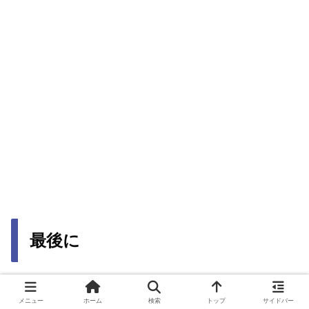
最後に
さて今回は、CPUとGPUのボトルネックについてまとめ
メニュー
ホーム
検索
トップ
サイドバー