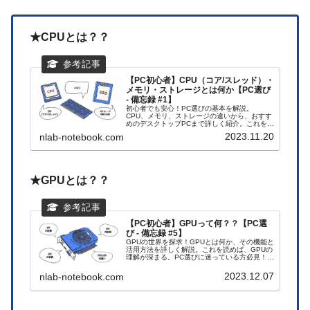
★CPUとは？？
【PC初心者】CPU（コア/スレッド）・
メモリ・ストレージとは何か【PC選び
- 備忘録 #1】
初心者でも安心！PC選びの基本を解説。
CPU、メモリ、ストレージの違いから、おすす
めのデスクトップPCまで詳しく紹介。これを読
めばPC選びの不安が解消。今すぐアクセスし
2023.11.20
nlab-notebook.com
て、あなたにピッタリのPCを見つけよう！
★GPUとは？？
【PC初心者】GPUって何？？【PC選
び - 備忘録 #5】
GPUの世界を探求！GPUとは何か、その機能と
活用方法を詳しく解説。これを読めば、GPUの
理解が深まる。PC選びに迷っている方必見！今
すぐアクセスして、理想のPCを見つけよう！
2023.12.07
nlab-notebook.com