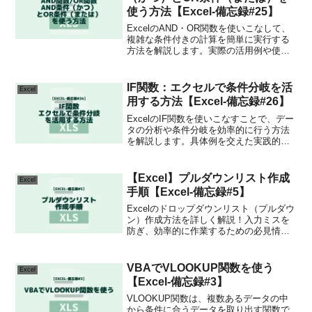
使う方法【Excel-備忘録#25】
ExcelのAND・OR関数を使いこなして、
複雑な条件付きの計算を簡単に実行する
方法を解説します。実際の活用例や使い
方のコツを学んで、データ分析を一層効
率的に進めましょう！
IF関数：エクセルで条件分岐を活
Excel
用する方法【Excel-備忘録#26】
ExcelのIF関数を使いこなすことで、デー
タの分析や条件分岐を効率的に行う方法
を解説します。具体例を交えた実践的な
テクニックを学んで、作業効率を大幅に
向上させましょう！
【Excel】プルダウンリスト作成
Excel
手順【Excel-備忘録#5】
Excelのドロップダウンリスト（プルダウ
ン）作成方法を詳しく解説！入力ミスを
防ぎ、効率的に作業するための必見情
報。今すぐアクセスして、Excelの操作を
一歩進めよう！
VBAでVLOOKUP関数を使う
Excel
【Excel-備忘録#3】
VLOOKUP関数は、複数あるデータの中
から条件に合うデータを取り出す関数で