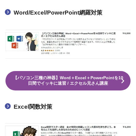
Word/Excel/PowerPoint網羅対策
【パソコン三種の神器】Word＋Excel＋PowerPointを10
日間でイッキに速習 / エクセル兄さん講座
Excel関数対策