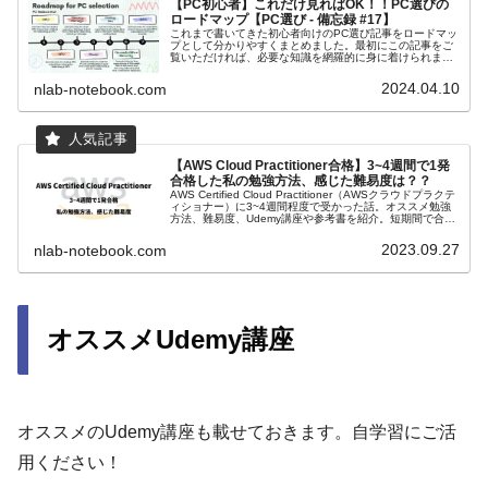
【PC初心者】これだけ見ればOK！！PC選びの
ロードマップ【PC選び - 備忘録 #17】
これまで書いてきた初心者向けのPC選び記事をロードマッ
プとして分かりやすくまとめました。最初にこの記事をご
覧いただければ、必要な知識を網羅的に身に着けられま
す。
2024.04.10
nlab-notebook.com
【AWS Cloud Practitioner合格】3~4週間で1発
合格した私の勉強方法、感じた難易度は？？
AWS Certified Cloud Practitioner（AWSクラウドプラクテ
ィショナー）に3~4週間程度で受かった話。オススメ勉強
方法、難易度、Udemy講座や参考書を紹介。短期間で合格
を目指せます！
2023.09.27
nlab-notebook.com
オススメUdemy講座
オススメのUdemy講座も載せておきます。自学習にご活
用ください！