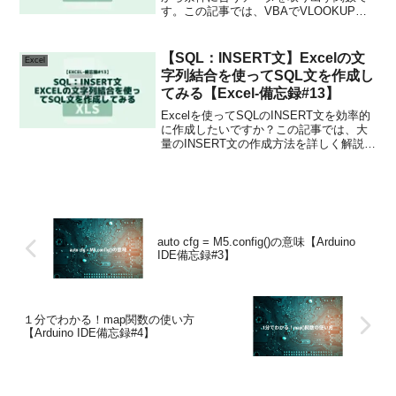
す。この記事では、VBAでVLOOKUP関
数を実行する方法を具体的なコード例を
交えて解説しています。
【SQL：INSERT文】Excelの文
Excel
字列結合を使ってSQL文を作成し
てみる【Excel-備忘録#13】
Excelを使ってSQLのINSERT文を効率的
に作成したいですか？この記事では、大
量のINSERT文の作成方法を詳しく解説し
ています。SQL初心者でも理解できる内
容です。今すぐチェックして、データベ
ース操作のスキルを向上させましょう！
auto cfg = M5.config()の意味【Arduino
IDE備忘録#3】
１分でわかる！map関数の使い方
【Arduino IDE備忘録#4】