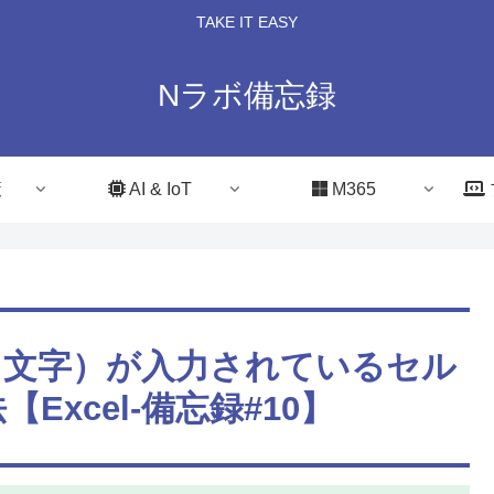
TAKE IT EASY
Nラボ備忘録
策
AI & IoT
M365
値・文字）が入力されているセル
xcel-備忘録#10】