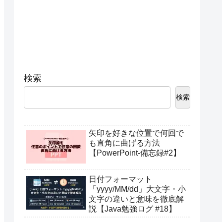
検索
検索
矢印を好きな位置で何回で
も直角に曲げる方法
【PowerPoint-備忘録#2】
日付フォーマット
「yyyy/MM/dd」大文字・小
文字の違いと意味を徹底解
説【Java勉強ログ #18】