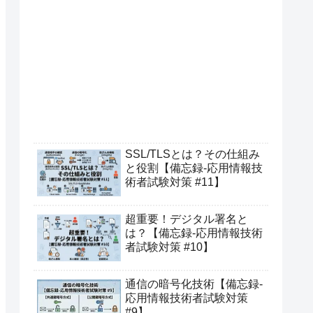
SSL/TLSとは？その仕組み
と役割【備忘録-応用情報技
術者試験対策 #11】
超重要！デジタル署名と
は？【備忘録-応用情報技術
者試験対策 #10】
通信の暗号化技術【備忘録-
応用情報技術者試験対策
#9】