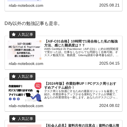
ックとツールですかね。Difyはブロックやツールを組み合
わせながらフローを組み立...
2025.08.21
nlab-notebook.com
Dify以外の勉強記事も是非。
【AIF-C01合格】10時間で1発合格した私の勉強
方法、感じた難易度は？？
AWS Certified AI Practitioner（AIF-C01）に約10時間程度
で受かった話。仕事をしながらでも問題なく合格可能。オ
ススメ勉強方法、難易度、Udemy講座や参考書を紹介。短
期間で合格を目指しましょう！！
2025.04.15
nlab-notebook.com
【2024年版】作業効率UP！PCデスク周りおす
すめアイテム紹介！
デスク周りを快適にするための最新ガジェットを厳選して
紹介。作業効率をアップさせる便利なアイテムが満載で、
あなたの作業環境を一新します。あなたのデスクにぴった
りのアイテムを見つけましょう！
2024.08.02
nlab-notebook.com
【社会人必見】資料共有の注意点：資料の個人情