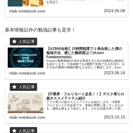
を学ぼう。
2024.05.08
nlab-notebook.com
基本情報以外の勉強記事も是非！
【AZ900合格】15時間程度で１発合格した僕の
勉強方法、感じた難易度は？(Azure
Fundamentals)
Azureの基礎資格AZ-900を取得するための効果的な勉強法
を紹介します。IT未経験でも2週間で合格できる方法や、お
すすめの教材や模擬試験などを詳しく解説します。Azure
の世界に飛び込みましょう！
2023.06.24
nlab-notebook.com
【IT業界・フルリモート必見！！】デスク周りの
超オススメアイテム紹介
デスク周りの超オススメアイテムを紹介します。IT業界・
フルリモートの方必見です。筆者が実際に使っているもの
を、感想を踏まえて紹介します。どれも自身を持って紹介
できるアイテムですので、皆さんのアイテム選びの一助に
なること間違いなしです。
2023.10.15
nlab-notebook.com