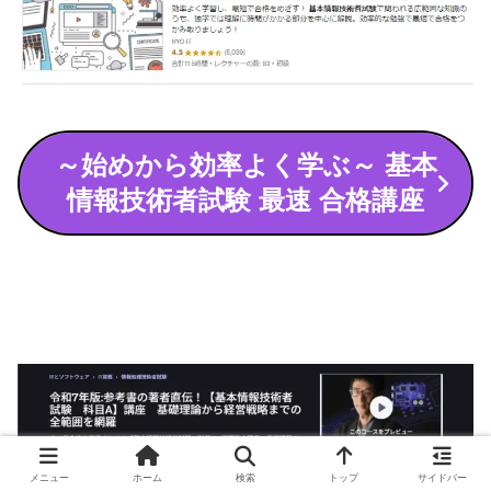
～始めから効率よく学ぶ～ 基本
情報技術者試験 最速 合格講座
メニュー
ホーム
検索
トップ
サイドバー