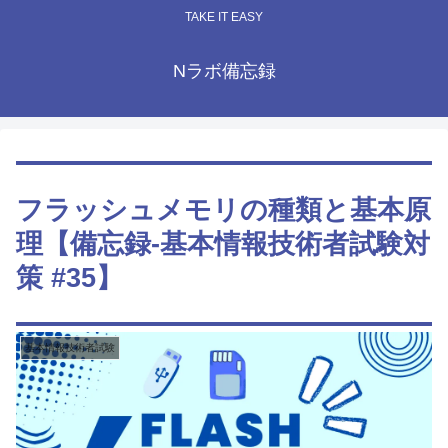
TAKE IT EASY
Nラボ備忘録
フラッシュメモリの種類と基本原
理【備忘録-基本情報技術者試験対
策 #35】
基本情報技術者試験