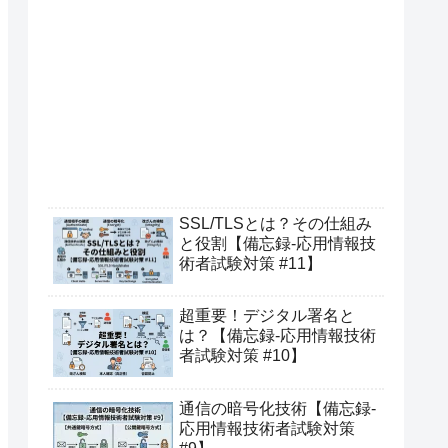
SSL/TLSとは？その仕組み
と役割【備忘録-応用情報技
術者試験対策 #11】
超重要！デジタル署名と
は？【備忘録-応用情報技術
者試験対策 #10】
通信の暗号化技術【備忘録-
応用情報技術者試験対策