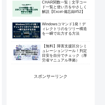
CHAR関数一覧｜文字コー
ド一覧と使い方をやさしく
解説【Excel-備忘録#52】
Windowsコマンド1発！デ
ィレクトリのをツリー構造
を一瞬で出力する方法
【無料】障害支援区分シミ
ュレーションツール！判定
目安を自分でチェック（厚
労省マニュアル準拠）
スポンサーリンク