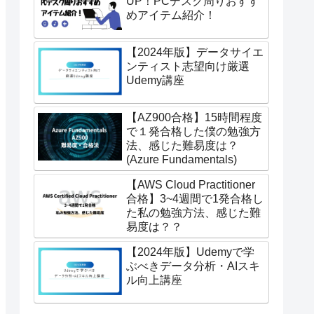
UP！PCデスク周りおすす
めアイテム紹介！
【2024年版】データサイエ
ンティスト志望向け厳選
Udemy講座
【AZ900合格】15時間程度
で１発合格した僕の勉強方
法、感じた難易度は？
(Azure Fundamentals)
【AWS Cloud Practitioner
合格】3~4週間で1発合格し
た私の勉強方法、感じた難
易度は？？
【2024年版】Udemyで学
ぶべきデータ分析・AIスキ
ル向上講座