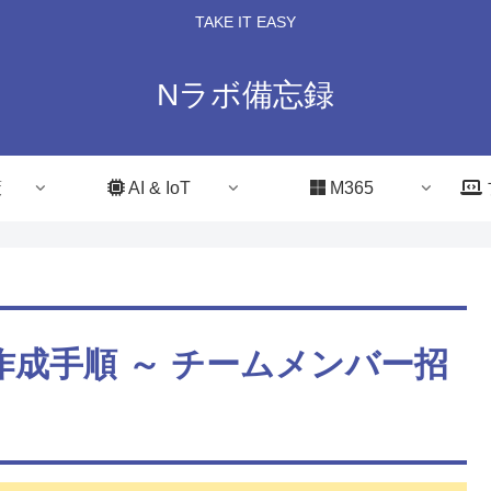
TAKE IT EASY
Nラボ備忘録
策
AI & IoT
M365
の作成手順 ～ チームメンバー招
】