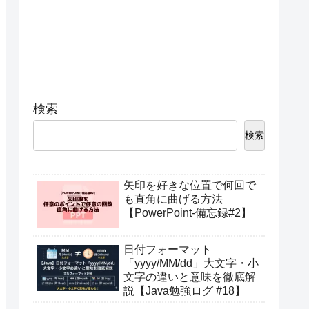
検索
検索
矢印を好きな位置で何回で
も直角に曲げる方法
【PowerPoint-備忘録#2】
日付フォーマット
「yyyy/MM/dd」大文字・小
文字の違いと意味を徹底解
説【Java勉強ログ #18】