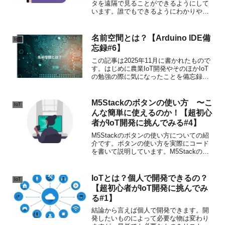
タを遠隔で見ることができるようにして
います。誰でもできるようにわかりやす
い内容にしています。
名前空間とは？【Arduino IDE備
IoT
忘録#6】
この記事は2025年11月に書かれたもので
す。はじめに農業IoT開発やそのほかIoT
の勉強の際に気になったことを備忘録と
してまとめています。普段は下のような
感じで書いています。名前空間とは名前
空間とは「名前の衝突を防ぐための“名前
M5Stackのボタンの使い方 〜こ
IoT
のグループ...
んな簡単に使えるのか！【超初心
者がIoT開発に挑んでみる#4】
M5Stackのボタンの使い方についての紹
介です。ボタンの使い方を実際にコード
を書いて説明しています。M5Stackのボ
タンを使って色々と遊んでみたい方に
は、ぜひご覧ください。
IoTとは？個人で開発できるの？
IoT
【超初心者がIoT開発に挑んでみ
る#1】
結論から言えば個人で開発できます。開
発したいものによって必要な物は変わり