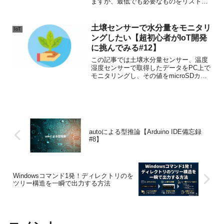
ますが、最低でも必要なものをリストア
ップしておきます。
土壌センサーで水分量をモニタリ
IoT
ングしたい【超初心者がIoT開発
に挑んでみる#12】
この記事では土壌水分量センサー、温度
湿度センサーで取得したデータをPC上で
モニタリングし、その値をmicroSDカー
ドに保存する方法を紹介しています。
autoによる型推論【Arduino IDE備忘録
#8】
Windowsコマンド1発！ディレクトリのを
ツリー構造を一瞬で出力する方法