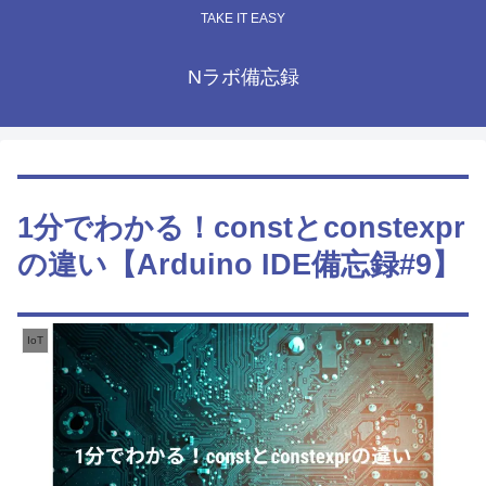
TAKE IT EASY
Nラボ備忘録
1分でわかる！constとconstexpr
の違い【Arduino IDE備忘録#9】
IoT