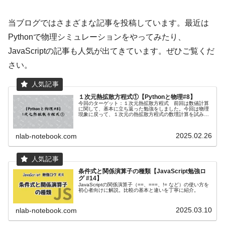
当ブログではさまざまな記事を投稿しています。最近は
Pythonで物理シミュレーションをやってみたり、
JavaScriptの記事も人気が出てきています。ぜひご覧くだ
さい。
１次元熱拡散方程式①【Pythonと物理#8】
今回のターゲット：１次元熱拡散方程式 前回は数値計算
に関して、基本に立ち返った勉強をしました。今回は物理
現象に戻って、１次元の熱拡散方程式の数理計算を試みま
す。まずは熱拡散方程式と差分法について勉強します。勉
強の際に参考にさせていただいた書...
2025.02.26
nlab-notebook.com
条件式と関係演算子の種類【JavaScript勉強ロ
グ #14】
JavaScriptの関係演算子（==、===、!= など）の使い方を
初心者向けに解説。比較の基本と違いを丁寧に紹介。
2025.03.10
nlab-notebook.com