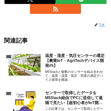
T-K
関連記事
温度・湿度・気圧センサーの選定
IoT
【農業IoT・AgriTechデバイス開
発#5】
M5Stackと複数のセンサーを組み合わせ
て、温度・湿度・気圧・照度の測定デバ
イス環境を構築。
センサーで取得したデータを
IoT
M5Stack経由でPCに送信して遠
隔で見たい【超初心者がIoT開発
に挑んでみる#10】
この記事では、センサーで取得したデー