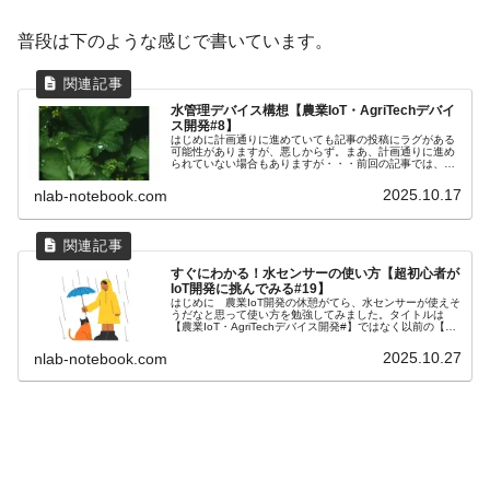
普段は下のような感じで書いています。
水管理デバイス構想【農業IoT・AgriTechデバイ
ス開発#8】
はじめに計画通りに進めていても記事の投稿にラグがある
可能性がありますが、悪しからず。まあ、計画通りに進め
られていない場合もありますが・・・前回の記事では、栽
培作物の勉強をしてみました。今回は水管理デバイスの構
想に取り組んでみようかと思います...
2025.10.17
nlab-notebook.com
すぐにわかる！水センサーの使い方【超初心者が
IoT開発に挑んでみる#19】
はじめに 農業IoT開発の休憩がてら、水センサーが使えそ
うだなと思って使い方を勉強してみました。タイトルは
【農業IoT・AgriTechデバイス開発#】ではなく以前の【超
初心者がIoT開発に挑んでみる#】にしています。ちなみに
農業IoT・A...
2025.10.27
nlab-notebook.com