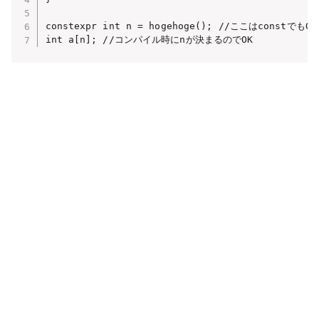
constexpr int n = hogehoge(); //ここはconstでもOK

int a[n]; //コンパイル時にnが決まるのでOK