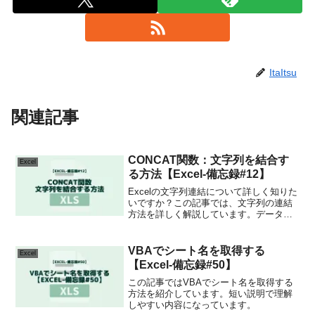
ItaItsu
関連記事
CONCAT関数：文字列を結合す
Excel
る方法【Excel-備忘録#12】
Excelの文字列連結について詳しく知りた
いですか？この記事では、文字列の連結
方法を詳しく解説しています。データ処
理の効率を上げるためのヒントが満載で
す。今すぐチェックして、Excelスキルを
次のレベルに引き上げましょう！
VBAでシート名を取得する
Excel
【Excel-備忘録#50】
この記事ではVBAでシート名を取得する
方法を紹介しています。短い説明で理解
しやすい内容になっています。