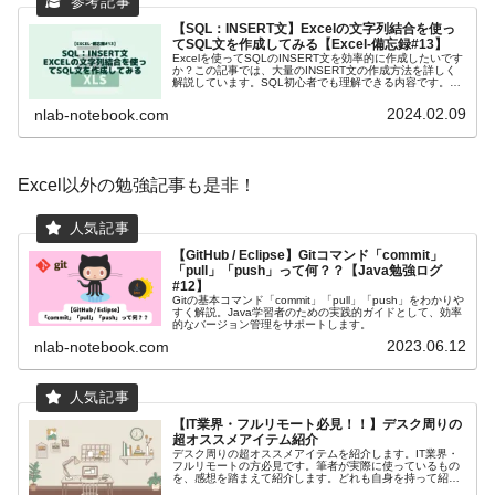
【SQL：INSERT文】Excelの文字列結合を使っ
てSQL文を作成してみる【Excel-備忘録#13】
Excelを使ってSQLのINSERT文を効率的に作成したいです
か？この記事では、大量のINSERT文の作成方法を詳しく
解説しています。SQL初心者でも理解できる内容です。今
すぐチェックして、データベース操作のスキルを向上させ
ましょう！
2024.02.09
nlab-notebook.com
Excel以外の勉強記事も是非！
【GitHub / Eclipse】Gitコマンド「commit」
「pull」「push」って何？？【Java勉強ログ
#12】
Gitの基本コマンド「commit」「pull」「push」をわかりや
すく解説。Java学習者のための実践的ガイドとして、効率
的なバージョン管理をサポートします。
2023.06.12
nlab-notebook.com
【IT業界・フルリモート必見！！】デスク周りの
超オススメアイテム紹介
デスク周りの超オススメアイテムを紹介します。IT業界・
フルリモートの方必見です。筆者が実際に使っているもの
を、感想を踏まえて紹介します。どれも自身を持って紹介
できるアイテムですので、皆さんのアイテム選びの一助に