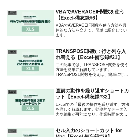
VBAでAVERAGEIF関数を使う
Excel
【Excel-備忘録#6】
VBAでAVERAGEIF関数を使う方法を具
体的な方法を交えて、簡単に紹介してい
ます。
TRANSPOSE関数：行と列を入
Excel
れ替える【Excel-備忘録#21】
この記事では、TRANSPOSE関数を使う
方法を簡単に解説しています。
TRANSPOSE関数を使えば、簡単に行と
列を入れ変えることができます。
直前の動作を繰り返すショートカ
Excel
ット【Excel-備忘録#32】
Excelでの「最後の操作を繰り返す」方法
を詳しく解説します。効率的なデータ入
力や編集が可能になり、作業時間を大幅
に短縮できます。具体的な手順やヒント
を紹介し、Excelをさらに使いやすくする
テクニックが満載です。ぜひご覧くださ
セル入力のショートカット for
Excel
い！
Mac【Excel-備忘録#39】