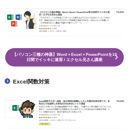
【パソコン三種の神器】Word＋Excel＋PowerPointを10
日間でイッキに速習 / エクセル兄さん講座
Excel関数対策