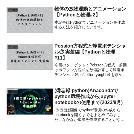
まで、ほぼコードで紹介しています。コ
ピペ用にどうぞ！
物体の放物運動とアニメーション
Python
【Pythonと物理#2】
本記事はPythonでアニメーションを作成
する方法を紹介しています。
Possion方程式と静電ポテンシャ
Python
ル② 実装編【Pythonと物理
#11】
今回のターゲット：Poisson方程式 前回
はポワソン方程式を数値計算して静電ポ
テンシャル $\phi\left(x, y\right)$ を求める
ための準備編でした。詳細は以下の記事
をご覧ください。今回はいよいよ実装し
てみたいと思います。...
(備忘録-python)Anacondaで
Python
python環境作成からjupyter
notebookの使用まで(2023/8月)
ほぼほぼ画像でpython環境の作成から
notebookを開くまでをまとめてみまし
た。なかなか環境を作成することがない
ので、必要最低限の情報を備忘録として
残しておきます。参考になれば幸いで
す。Anacondaのダウンロードexeファイ