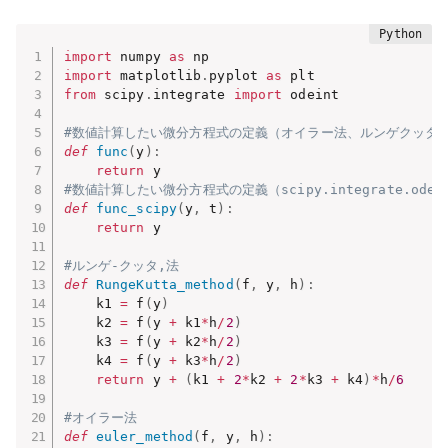
import
 numpy 
as
import
 matplotlib
.
pyplot 
as
from
 scipy
.
integrate 
import
 odeint 

#数値計算したい微分方程式の定義（オイラー法、ルンゲクッタ
def
func
(
y
)
:
return
#数値計算したい微分方程式の定義（scipy.integrate.odei
def
func_scipy
(
y
,
 t
)
:
return
 y

#ルンゲ-クッタ,法
def
RungeKutta_method
(
f
,
 y
,
 h
)
:
    k1 
=
 f
(
y
)
    k2 
=
 f
(
y 
+
 k1
*
h
/
2
)
    k3 
=
 f
(
y 
+
 k2
*
h
/
2
)
    k4 
=
 f
(
y 
+
 k3
*
h
/
2
)
return
 y 
+
(
k1 
+
2
*
k2 
+
2
*
k3 
+
 k4
)
*
h
/
6
#オイラー法
def
euler_method
(
f
,
 y
,
 h
)
: