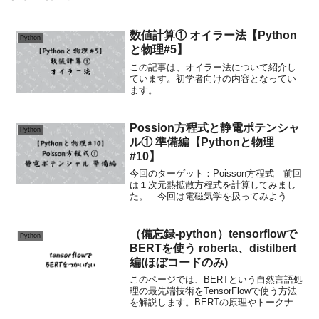
数値計算① オイラー法【Python
Python
と物理#5】
この記事は、オイラー法について紹介し
ています。初学者向けの内容となってい
ます。
Possion方程式と静電ポテンシャ
Python
ル① 準備編【Pythonと物理
#10】
今回のターゲット：Poisson方程式 前回
は１次元熱拡散方程式を計算してみまし
た。 今回は電磁気学を扱ってみようか
と思います。電磁気学の中でも2次元の
Poisson方程式を解いて、静電ポテンシャ
ル$\phi\left(x, y\right...
（備忘録-python）tensorflowで
Python
BERTを使う roberta、distilbert
編(ほぼコードのみ)
このページでは、BERTという自然言語処
理の最先端技術をTensorFlowで使う方法
を解説します。BERTの原理やトークナイ
ズ、エンコード、文章分類モデルの構築