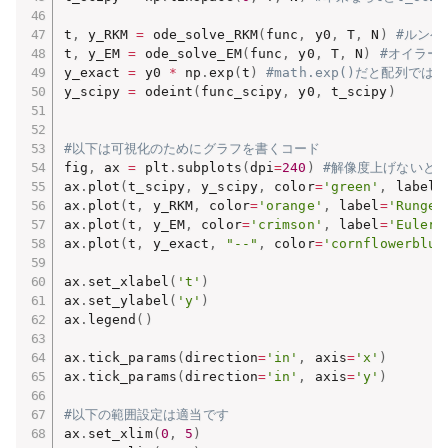
t
,
 y_RKM 
=
 ode_solve_RKM
(
func
,
 y0
,
 T
,
 N
)
#ルンゲ
t
,
 y_EM 
=
 ode_solve_EM
(
func
,
 y0
,
 T
,
 N
)
#オイラー
y_exact 
=
 y0 
*
 np
.
exp
(
t
)
#math.exp()だと配列で
y_scipy 
=
 odeint
(
func_scipy
,
 y0
,
 t_scipy
)
#以下は可視化のためにグラフを書くコード
fig
,
 ax 
=
 plt
.
subplots
(
dpi
=
240
)
#解像度上げないと分
ax
.
plot
(
t_scipy
,
 y_scipy
,
 color
=
'green'
,
 label
=
ax
.
plot
(
t
,
 y_RKM
,
 color
=
'orange'
,
 label
=
'Runge-
ax
.
plot
(
t
,
 y_EM
,
 color
=
'crimson'
,
 label
=
'Euler 
ax
.
plot
(
t
,
 y_exact
,
"--"
,
 color
=
'cornflowerblue
ax
.
set_xlabel
(
't'
)
ax
.
set_ylabel
(
'y'
)
ax
.
legend
(
)
ax
.
tick_params
(
direction
=
'in'
,
 axis
=
'x'
)
ax
.
tick_params
(
direction
=
'in'
,
 axis
=
'y'
)
#以下の範囲設定は適当です
ax
.
set_xlim
(
0
,
5
)