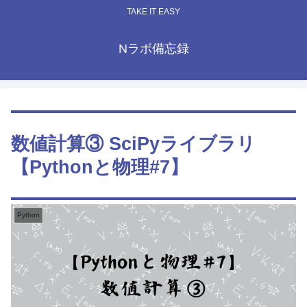
TAKE IT EASY
Nラボ備忘録
数値計算③ SciPyライブラリ
【Pythonと物理#7】
Python