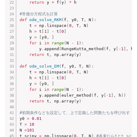
return
 y 
+
 f
(
y
)
*
 h

#常微分方程式を計算
def
ode_solve_RKM
(
f
,
 y0
,
 T
,
 N
)
:
    t 
=
 np
.
linspace
(
0
,
 T
,
 N
)
    h 
=
 t
[
1
]
-
 t
[
0
]
    y 
=
[
y0
,
]
for
 i 
in
range
(
N 
-
1
)
:
        y
.
append
(
RungeKutta_method
(
f
,
 y
[
-
1
]
,
 h
)
return
 t
,
 np
.
array
(
y
)
def
ode_solve_EM
(
f
,
 y0
,
 T
,
 N
)
:
    t 
=
 np
.
linspace
(
0
,
 T
,
 N
)
    h 
=
 t
[
1
]
-
 t
[
0
]
    y 
=
[
y0
,
]
for
 i 
in
range
(
N 
-
1
)
:
        y
.
append
(
euler_method
(
f
,
 y
[
-
1
]
,
 h
)
)
return
 t
,
 np
.
array
(
y
)
#初期条件などを設定して、上で定義した関数たちを呼び出す
y0 
=
0.01
T 
=
10
N 
=
101
t_scipy 
=
 np
.
linspace
(
0
,
 T
,
 N
)
#本来ならtとt_sc