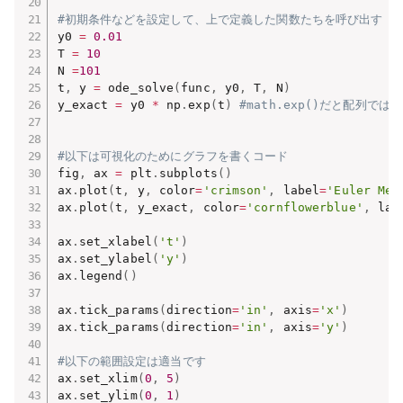
#初期条件などを設定して、上で定義した関数たちを呼び出す
y0 
=
0.01
T 
=
10
N 
=
101
t
,
 y 
=
 ode_solve
(
func
,
 y0
,
 T
,
 N
)
y_exact 
=
 y0 
*
 np
.
exp
(
t
)
#math.exp()だと配列で
#以下は可視化のためにグラフを書くコード
fig
,
 ax 
=
 plt
.
subplots
(
)
ax
.
plot
(
t
,
 y
,
 color
=
'crimson'
,
 label
=
'Euler Met
ax
.
plot
(
t
,
 y_exact
,
 color
=
'cornflowerblue'
,
 lab
ax
.
set_xlabel
(
't'
)
ax
.
set_ylabel
(
'y'
)
ax
.
legend
(
)
ax
.
tick_params
(
direction
=
'in'
,
 axis
=
'x'
)
ax
.
tick_params
(
direction
=
'in'
,
 axis
=
'y'
)
#以下の範囲設定は適当です
ax
.
set_xlim
(
0
,
5
)
ax
.
set_ylim
(
0
,
1
)