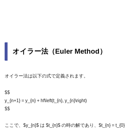
オイラー法（Euler Method）
オイラー法は以下の式で定義されます。
$$
y_{n+1} = y_{n} + hf\left(t_{n}, y_{n}\right)
$$
ここで、$y_{n}$ は $t_{n}$ の時の解であり、$t_{n} = t_{0}