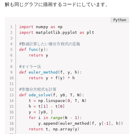
解も同じグラフに描画するコードにしています。
import
 numpy 
as
import
 matplotlib
.
pyplot 
as
 plt

#数値計算したい微分方程式の定義
def
func
(
y
)
:
return
 y

#オイラー法
def
euler_method
(
f
,
 y
,
 h
)
:
return
 y 
+
 f
(
y
)
*
 h

#常微分方程式を計算
def
ode_solve
(
f
,
 y0
,
 T
,
 N
)
:
    t 
=
 np
.
linspace
(
0
,
 T
,
 N
)
    h 
=
 t
[
1
]
-
 t
[
0
]
    y 
=
[
y0
,
]
for
 i 
in
range
(
N 
-
1
)
:
        y
.
append
(
euler_method
(
f
,
 y
[
-
1
]
,
 h
)
)
return
 t
,
 np
.
array
(
y
)