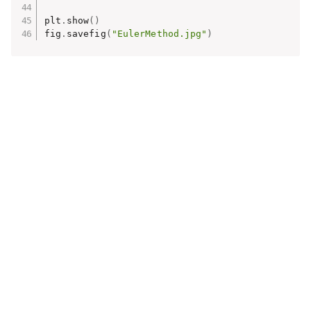
plt
.
show
(
)
fig
.
savefig
(
"EulerMethod.jpg"
)