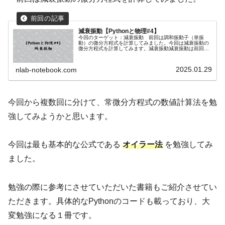
減衰振動【Pythonと物理#4】
今回のターゲット：減衰振動 前回は調和振動子（単振
動）の微分方程式を計算してみました。今回は減衰振動の
微分方程式を計算してみます。減衰振動減衰振動は前回の
調和振動子（単振動）の運動に速度に比例する抵抗力が加
わる形になります。微分方程式は以下...
2025.01.29
nlab-notebook.com
今回から複数回に分けて、常微分方程式の数値計算法を勉
強してみようかと思います。
今回は最も基本的な公式である
オイラー法
を勉強してみ
ました。
勉強の際に参考にさせていただいた書籍もご紹介させてい
ただきます。具体的なPythonのコードも載っており、大
変勉強になる１冊です。