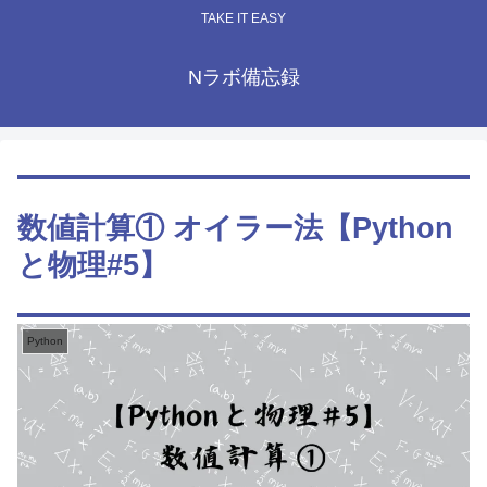
TAKE IT EASY
Nラボ備忘録
数値計算① オイラー法【Python
と物理#5】
Python