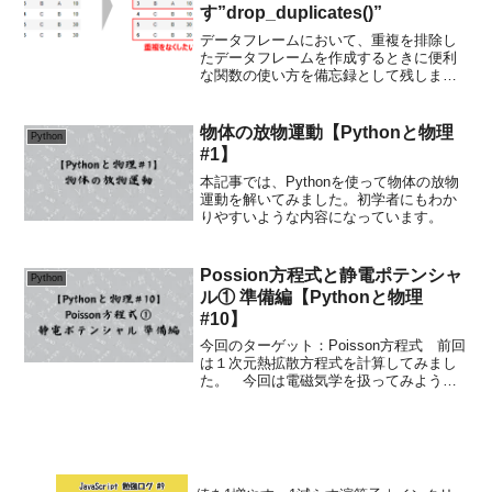
す”drop_duplicates()”
データフレームにおいて、重複を排除し
たデータフレームを作成するときに便利
な関数の使い方を備忘録として残しま
す。drop_duplicates()を使うだけで
OKimport pandas as pddf =
pd.DataFrame( {'...
物体の放物運動【Pythonと物理
Python
#1】
本記事では、Pythonを使って物体の放物
運動を解いてみました。初学者にもわか
りやすいような内容になっています。
Possion方程式と静電ポテンシャ
Python
ル① 準備編【Pythonと物理
#10】
今回のターゲット：Poisson方程式 前回
は１次元熱拡散方程式を計算してみまし
た。 今回は電磁気学を扱ってみようか
と思います。電磁気学の中でも2次元の
Poisson方程式を解いて、静電ポテンシャ
ル$\phi\left(x, y\right...