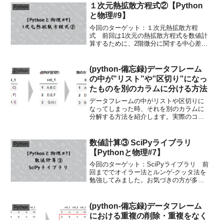
１次元熱拡散方程式②【Python
Python
と物理#9】
今回のターゲット：１次元熱拡散方程
式 前回は1次元の熱拡散方程式を数値計
算するために、2階微分に関する中心差分
の式を勉強しました。今回は実際にコー
ドを書いて、１次元の熱拡散方程式の数
値計算を実施します。勉強の際に参考に
(python-備忘録)データフレーム
Python
させていただいた書籍も...
の中が”リスト”や”区切り”になっ
たものを別のカラムに分ける方法
データフレームの中がリストや区切りに
なってしまった時、それを別のカラムに
分解する方法を紹介します。実際のコー
ドも掲載していますので、ぜひ参考にし
てください。
数値計算③ SciPyライブラリ
Python
【Pythonと物理#7】
今回のターゲット：SciPyライブラリ 前
回まででオイラー法とルンゲ-クッタ法を
勉強してみました。お気づきの方が多い
かと思いますが、【Pythonと物理】シリ
ーズではすでに優れた数値計算を使って
いました。例えば、下記の記事ではオイ
(python-備忘録)データフレーム
Python
ラー法やル...
における重複の削除・重複をなく