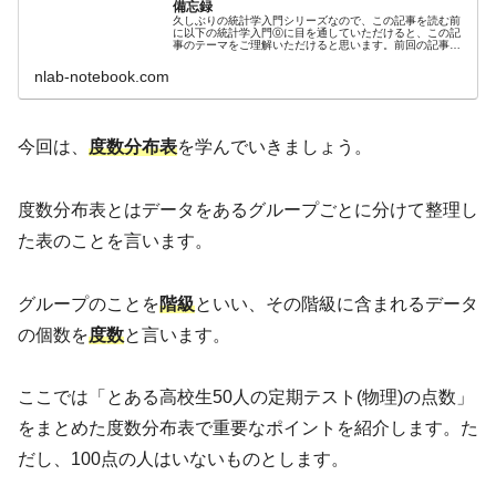
備忘録
久しぶりの統計学入門シリーズなので、この記事を読む前
に以下の統計学入門⓪に目を通していただけると、この記
事のテーマをご理解いただけると思います。前回の記事で
代表値について書きました。今回は、データの散らばりに
ついて紹介していきます。まず、デ...
nlab-notebook.com
今回は、
度数分布表
を学んでいきましょう。
度数分布表とはデータをあるグループごとに分けて整理し
た表のことを言います。
グループのことを
階級
といい、その階級に含まれるデータ
の個数を
度数
と言います。
ここでは「とある高校生50人の定期テスト(物理)の点数」
をまとめた度数分布表で重要なポイントを紹介します。た
だし、100点の人はいないものとします。