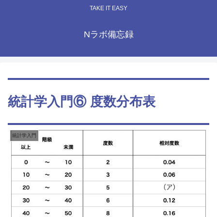
TAKE IT EASY
Nラボ備忘録
統計学入門⑥ 度数分布表
統計学入門