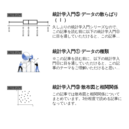
します。
統計学入門⑤ データの散らばり
統計学入門
（ Ⅰ ）
久しぶりの統計学入門シリーズなので、
この記事を読む前に以下の統計学入門⓪
に目を通していただけると、この記事の
テーマをご理解いただけると思います。
前回の記事で代表値について書きまし
た。今回は、データの散らばりについて
統計学入門① データの種類
統計学入門
紹介していきます。まず、デ...
※この記事を読む前に、以下の統計学入
門⓪に目を通していただけると、この記
事のテーマをご理解いただけると思いま
す。統計学で扱うデータの種類には、大
きく分けると質的データと量的データが
あります。質的データ質的データとは種
類や区別に関するデータの...
統計学入門⑨ 散布図と相関関係
統計学入門
この記事では散布図と相関関係について
まとめています。3分程度で読める記事に
なっています。