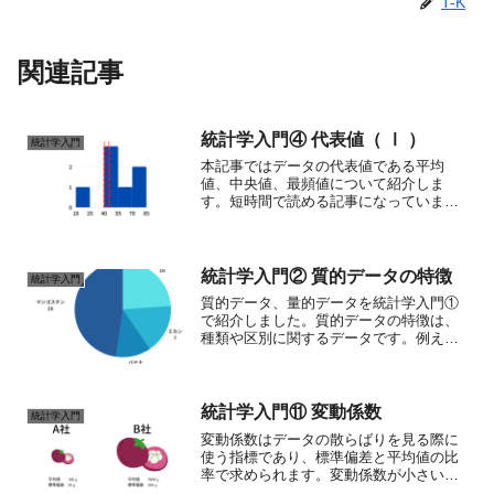
T-K
関連記事
統計学入門④ 代表値（ Ⅰ ）
統計学入門
本記事ではデータの代表値である平均
値、中央値、最頻値について紹介しま
す。短時間で読める記事になっていま
す。
統計学入門② 質的データの特徴
統計学入門
質的データ、量的データを統計学入門①
で紹介しました。質的データの特徴は、
種類や区別に関するデータです。例え
ば、好きな果物のアンケート結果が以下
のようなものになった場合を考えましょ
う。果物人数リンゴ10ミカン7バナナ5マ
ンゴスチン20好きな果...
統計学入門⑪ 変動係数
統計学入門
変動係数はデータの散らばりを見る際に
使う指標であり、標準偏差と平均値の比
率で求められます。変動係数が小さいほ
ど、データの散らばりが小さいことを示