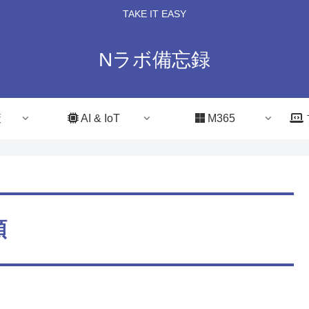
TAKE IT EASY
Nラボ備忘録
策
AI & IoT
M365
類