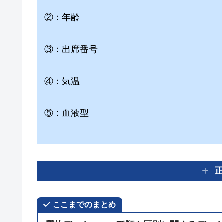
②：年齢
③：出席番号
④：気温
⑤：血液型
ここまでのまとめ