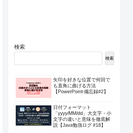
検索
検索
矢印を好きな位置で何回で
も直角に曲げる方法
【PowerPoint-備忘録#2】
日付フォーマット
「yyyy/MM/dd」大文字・小
文字の違いと意味を徹底解
説【Java勉強ログ #18】