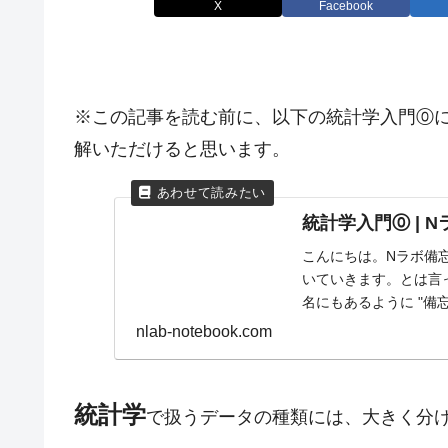
X
Facebook
※この記事を読む前に、以下の統計学入門⓪
解いただけると思います。
統計学入門⓪ | 
こんにちは。Nラボ備
いていきます。とは言
名にもあるように "備
nlab-notebook.com
統計学
で扱うデータの種類には、大きく分