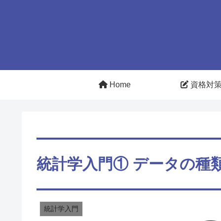
Home
資格対
統計学入門① データの種
統計学入門