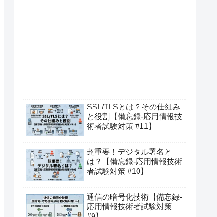
SSL/TLSとは？その仕組み
と役割【備忘録-応用情報技
術者試験対策 #11】
超重要！デジタル署名と
は？【備忘録-応用情報技術
者試験対策 #10】
通信の暗号化技術【備忘録-
応用情報技術者試験対策
#9】