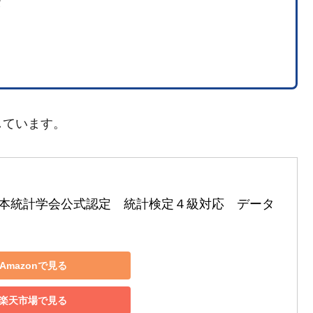
タ
しています。
本統計学会公式認定　統計検定４級対応　データ
Amazonで見る
楽天市場で見る