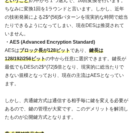
ということ
)の中から１つ選んで、16回変換を行います。
ちなみに変換1回を1ラウンドと言います。しかし、近年
の技術発展による2$^{56}$パターンを現実的な時間で総当
たりできるようになってしまい、現在DESは推奨されて
いません。
・AES (Advanced Encryption Standard)
AESは
ブロック長が128ビット
であり、
鍵長は
128/192/256ビット
の中から任意に選択できます。鍵長が
最低でもDESの2$^{72}$倍となり、現実的に総当たりで
きない規模となっており、現在の主流はAESとなってい
ます。
しかし、共通鍵方式は通信する相手毎に鍵を変える必要が
あるので、鍵の管理が大変です。このデメリットを解消し
たものが公開鍵方式となります。