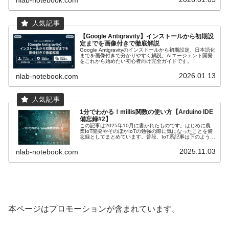
nlab-notebook.com
【Google Antigravity】インストールから初期設
定までを画像付きで徹底解説
Google Antigravityのインストールから初期設定、日本語化
までを画像付きで分かりやすく解説。AIエージェント開発
をこれから始めたい初心者向け完全ガイドです。
2026.01.13
nlab-notebook.com
1分でわかる！millis関数の使い方【Arduino IDE
備忘録#2】
この記事は2025年10月に書かれたものです。はじめに農
業IoT開発やそのほかIoTの勉強の際に気になったことを備
忘録としてまとめています。普段、IoT系記事は下のような
感じで書いています。millis関数とは？millis関数とは「プロ
グ...
2025.11.03
nlab-notebook.com
本ページはプロモーションが含まれています。