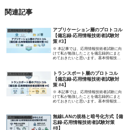
関連記事
アプリケーション層のプロトコル
応用情報技術者試験
【備忘録-応用情報技術者試験対
策 #3】
※ 本記事では、応用情報技術者試験に向
けて私が勉強したことを備忘録的にまと
めておきたいと思います。基本情報技術
者試験の内容と重複しているものもあり
ます。なお、記事の投稿順に意味はない
ので、気にしないでもらえればと思いま
トランスポート層のプロトコル
応用情報技術者試験
す。はじめに今回から ...
【備忘録-応用情報技術者試験対
策 #4】
※ 本記事では、応用情報技術者試験に向
けて私が勉強したことを備忘録的にまと
めておきたいと思います。基本情報技術
者試験の内容と重複しているものもあり
ます。なお、記事の投稿順に意味はない
ので、気にしないでもらえればと思いま
無線LANの規格と暗号化方式【備
応用情報技術者試験
す。はじめに次回に引き...
忘録-応用情報技術者試験対策
#8】