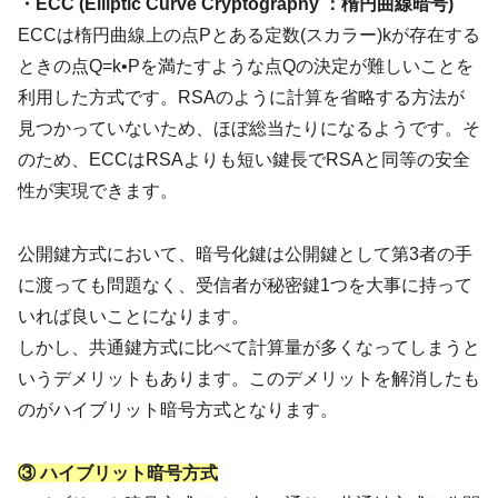
・ECC (Elliptic Curve Cryptography ：楕円曲線暗号)
ECCは楕円曲線上の点Pとある定数(スカラー)kが存在する
ときの点Q=k•Pを満たすような点Qの決定が難しいことを
利用した方式です。RSAのように計算を省略する方法が
見つかっていないため、ほぼ総当たりになるようです。そ
のため、ECCはRSAよりも短い鍵長でRSAと同等の安全
性が実現できます。
公開鍵方式において、暗号化鍵は公開鍵として第3者の手
に渡っても問題なく、受信者が秘密鍵1つを大事に持って
いれば良いことになります。
しかし、共通鍵方式に比べて計算量が多くなってしまうと
いうデメリットもあります。このデメリットを解消したも
のがハイブリット暗号方式となります。
③ ハイブリット暗号方式