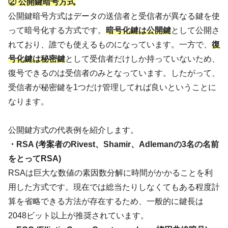
② 公開鍵暗号方式
公開鍵暗号方式はデータの送信者と受信者が異なる鍵を使
って暗号化する方式です。
暗号化鍵は
公開鍵
として公開さ
れており、誰でも使えるものになっています。一方で、
復
号化鍵は秘密鍵
として受信者だけしか持っていないため、
復号できるのは受信者のみとなっています。したがって、
受信者が秘密鍵を1つだけ管理してれば良いということに
なります。
公開鍵方式の代表例を紹介します。
・RSA (考案者のRivest、Shamir、Adlemanの3名の名前
をとってRSA)
RSAは巨大な数値の素因数分解に時間がかかることを利
用した方式です。現在では総当たりしなくてもある程度計
算を省略できる方法が存在するため、一般的に鍵長は
2048ビット以上が推奨されています。